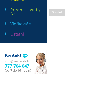
Prevence tvorby
Odeslat
řas
Vločkovače
Ostatní
Kontakt
info@wetter-bch.cz
777 704 047
(od 7 do 16 hodin)