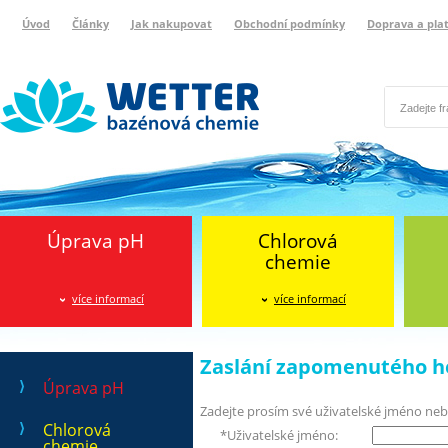
Úvod
Články
Jak nakupovat
Obchodní podmínky
Doprava a pla
Wetter bazénová chemie
Reklamační protokol
Úprava pH
Chlorová
chemie
více informací
více informací
Zaslání zapomenutého h
Úprava pH
Zadejte prosím své uživatelské jméno neb
Chlorová
*
Uživatelské jméno:
chemie