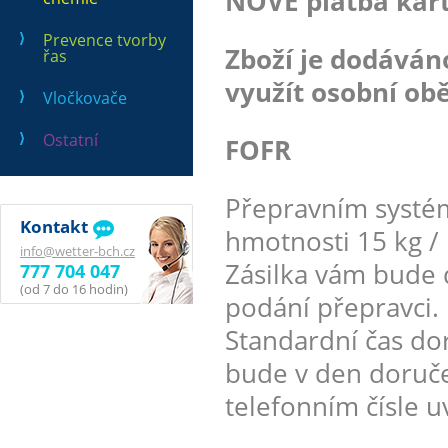
NOVĚ platba kart
Prevence tvorby
Zboží je dodává
řas
využít osobní obě
Vločkovače
Ostatní
FOFR
Přepravním systé
Kontakt
hmotnosti 15 kg / 
info@wetter-bch.cz
Zásilka vám bude 
777 704 047
(od 7 do 16 hodin)
podání přepravci.
Standardní čas dor
bude v den doruče
telefonním čísle 