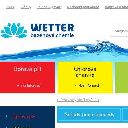
Úvod
Články
Jak nakupovat
Obchodní podmínky
Doprava a pla
Wetter bazénová chemie
Reklamační protokol
Úprava pH
Chlorová
chemie
více informací
více informací
Čiření vody vločkováním
Seřadit podle abecedy
Úprava pH