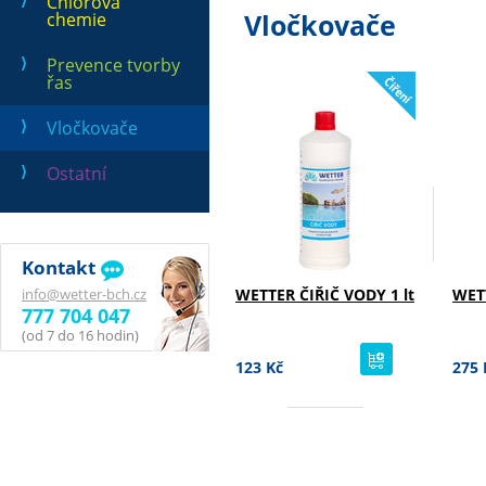
Chlorová
Vločkovače
chemie
Prevence tvorby
řas
Vločkovače
Ostatní
Kontakt
info@wetter-bch.cz
WETTER ČIŘIČ VODY 1 lt
WETT
777 704 047
(od 7 do 16 hodin)
koupit
123 Kč
275 