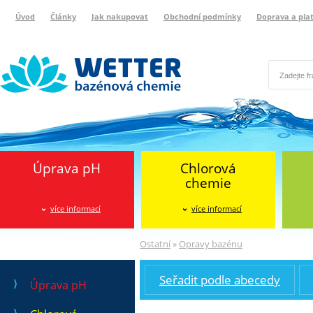
Úvod
Články
Jak nakupovat
Obchodní podmínky
Doprava a pla
Wetter bazénová chemie
Reklamační protokol
Úprava pH
Chlorová
chemie
více informací
více informací
Ostatní
»
Opravy bazénu
Seřadit podle abecedy
Úprava pH