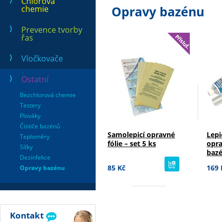
Chlorová
Opravy bazénu
chemie
Prevence tvorby
řas
Vločkovače
Ostatní
Bezchlorová chemie
Testery
Plováky
Čističe bazénů
Samolepicí opravné
Lepi
Teploměry
fólie – set 5 ks
opra
Síťky
baz
Dezinfekce
koupit
ml
85 Kč
169 
Opravy bazénu
Kontakt